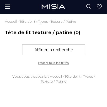
Accueil
›
Tête de lit
›
Types
›
Texture / Patine
Tête de lit texture / patine
(0)
Affiner la recherche
Effacer tous les filtres
Vous vous trouvez ici :
Accueil
›
Tête de lit
›
Types
›
Texture / Patine