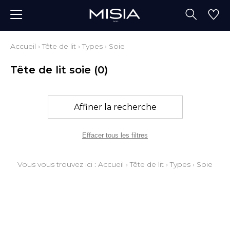
Accueil
›
Tête de lit
›
Types
›
Soie
Tête de lit soie
(0)
Affiner la recherche
Effacer tous les filtres
Vous vous trouvez ici :
Accueil
›
Tête de lit
›
Types
›
Soie