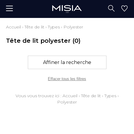
Accueil
›
Tête de lit
›
Types
›
Polyester
Tête de lit polyester
(0)
Affiner la recherche
Effacer tous les filtres
Vous vous trouvez ici :
Accueil
›
Tête de lit
›
Types
›
Polyester