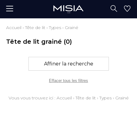
Accueil
›
Tête de lit
›
Types
›
Grainé
Tête de lit grainé
(0)
Affiner la recherche
Effacer tous les filtres
Vous vous trouvez ici :
Accueil
›
Tête de lit
›
Types
›
Grainé