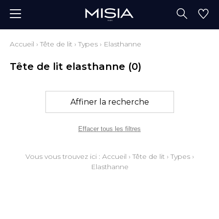
Accueil
›
Tête de lit
›
Types
›
Elasthanne
Tête de lit elasthanne
(0)
Affiner la recherche
Effacer tous les filtres
Vous vous trouvez ici :
Accueil
›
Tête de lit
›
Types
›
Elasthanne