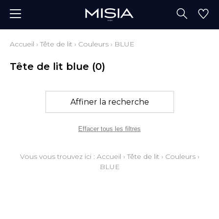
Accueil
›
Tête de lit
›
Couleurs
›
BLUE
Tête de lit blue
(0)
Affiner la recherche
Effacer tous les filtres
Vous vous trouvez ici :
Accueil
›
Tête de lit
›
Couleurs
›
BLUE