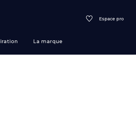
Espace pro
iration
La marque
rs
i/texture
f
uleurs