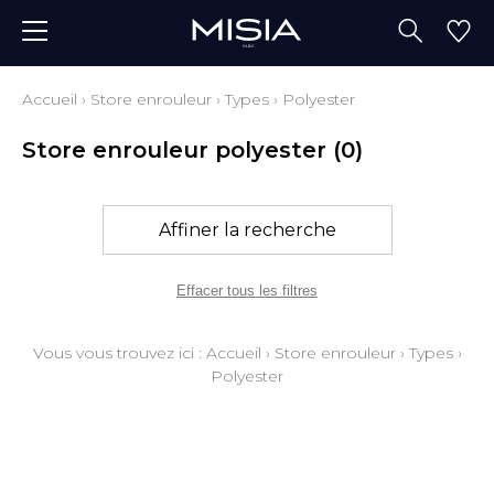
Accueil
›
Store enrouleur
›
Types
›
Polyester
Store enrouleur polyester
(0)
Affiner la recherche
Effacer tous les filtres
Vous vous trouvez ici :
Accueil
›
Store enrouleur
›
Types
›
Polyester