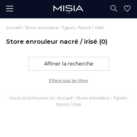
Accueil
›
Store enrouleur
›
Types
›
Nacré / Irisé
Store enrouleur nacré / irisé
(0)
Affiner la recherche
Effacer tous les filtres
Vous vous trouvez ici :
Accueil
›
Store enrouleur
›
Types
›
Nacré / Irisé