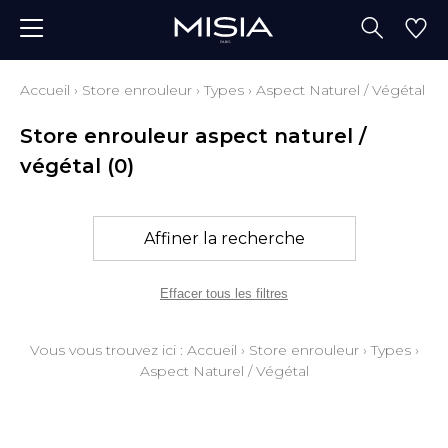
Accueil
›
Store enrouleur
›
Types
›
Aspect Naturel / Végétal
Store enrouleur aspect naturel /
végétal
(0)
Affiner la recherche
Effacer tous les filtres
Vous vous trouvez ici :
Accueil
›
Store enrouleur
›
Types
›
Aspect Naturel / Végétal