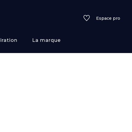
Espace pro
iration
La marque
rs
i/texture
f
uleurs