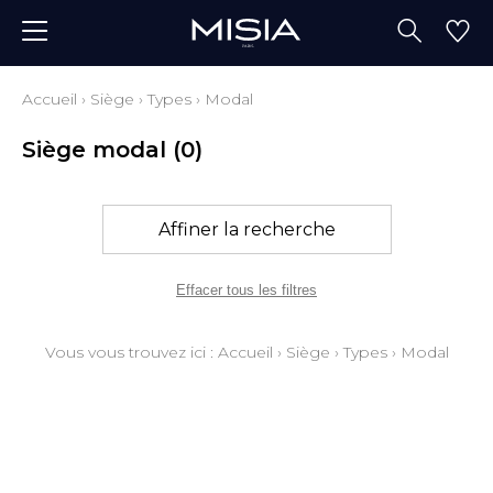
Accueil
›
Siège
›
Types
›
Modal
Siège modal
(0)
Affiner la recherche
Effacer tous les filtres
Vous vous trouvez ici :
Accueil
›
Siège
›
Types
›
Modal