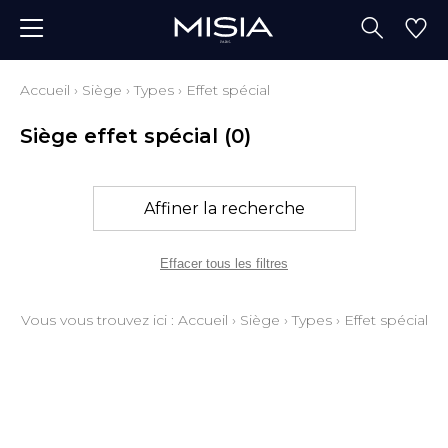
Accueil
›
Siège
›
Types
›
Effet spécial
Siège effet spécial
(0)
Affiner la recherche
Effacer tous les filtres
Vous vous trouvez ici :
Accueil
›
Siège
›
Types
›
Effet spécial