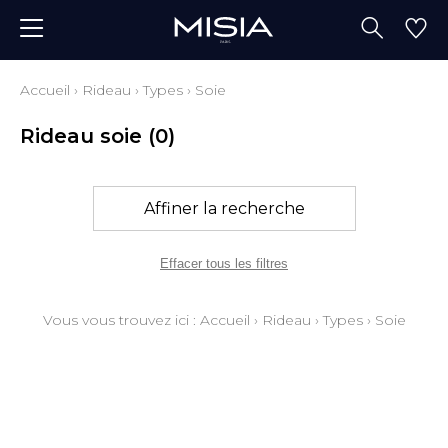
Accueil
›
Rideau
›
Types
›
Soie
Rideau soie
(0)
Affiner la recherche
Effacer tous les filtres
Vous vous trouvez ici :
Accueil
›
Rideau
›
Types
›
Soie