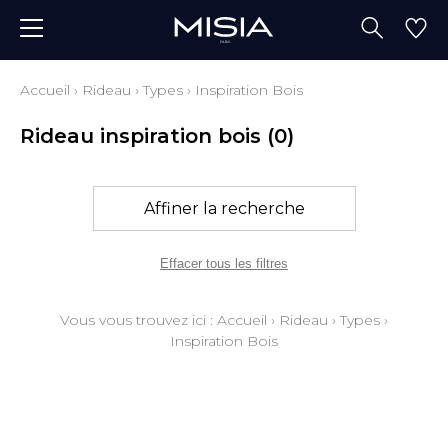
Accueil
›
Rideau
›
Types
›
Inspiration Bois
Rideau inspiration bois
(0)
Affiner la recherche
Effacer tous les filtres
Vous vous trouvez ici :
Accueil
›
Rideau
›
Types
›
Inspiration Bois