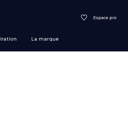
Espace pro
iration
La marque
rs
i/texture
f
uleurs