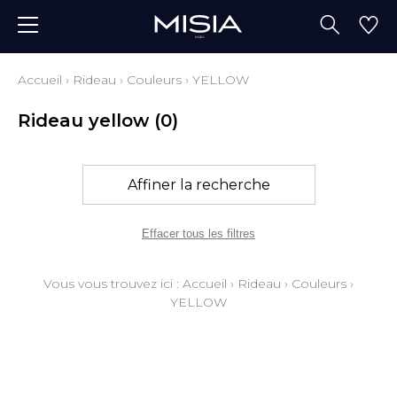
Accueil
›
Rideau
›
Couleurs
›
YELLOW
Rideau yellow
(0)
Affiner la recherche
Effacer tous les filtres
Vous vous trouvez ici :
Accueil
›
Rideau
›
Couleurs
›
YELLOW