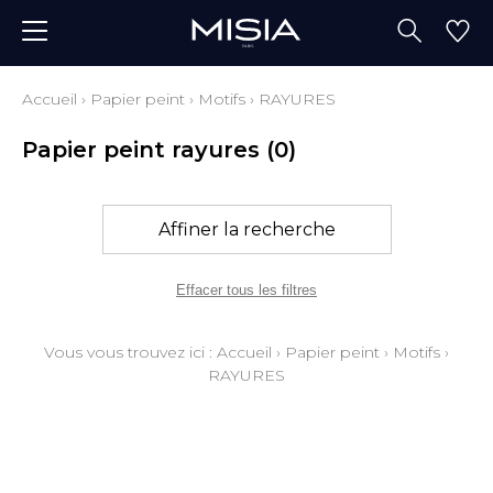
Accueil
›
Papier peint
›
Motifs
›
RAYURES
Papier peint rayures
(0)
Affiner la recherche
Effacer tous les filtres
Vous vous trouvez ici :
Accueil
›
Papier peint
›
Motifs
›
RAYURES