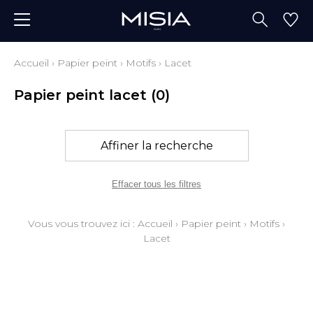
Accueil
›
Papier peint
›
Motifs
›
Lacet
Papier peint lacet
(0)
Affiner la recherche
Effacer tous les filtres
Vous vous trouvez ici :
Accueil
›
Papier peint
›
Motifs
›
Lacet