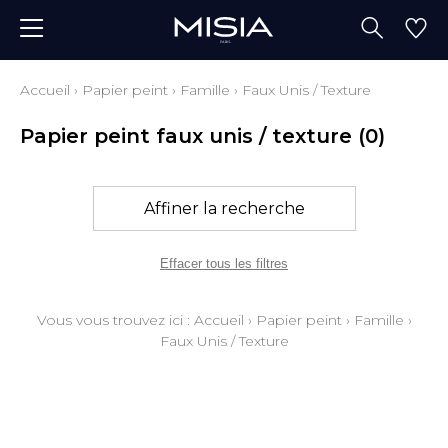
Accueil
›
Papier peint
›
Famille
›
Faux Unis / Texture
Papier peint faux unis / texture
(0)
Affiner la recherche
Effacer tous les filtres
Vous vous trouvez ici :
Accueil
›
Papier peint
›
Famille
›
Faux Unis / Texture