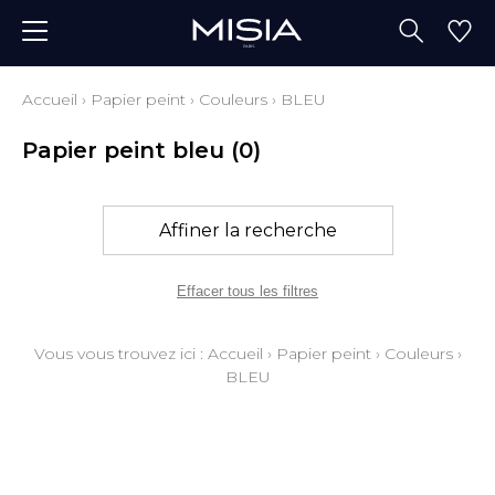
Accueil
›
Papier peint
›
Couleurs
›
BLEU
Papier peint bleu
(0)
Affiner la recherche
Effacer tous les filtres
Vous vous trouvez ici :
Accueil
›
Papier peint
›
Couleurs
›
BLEU