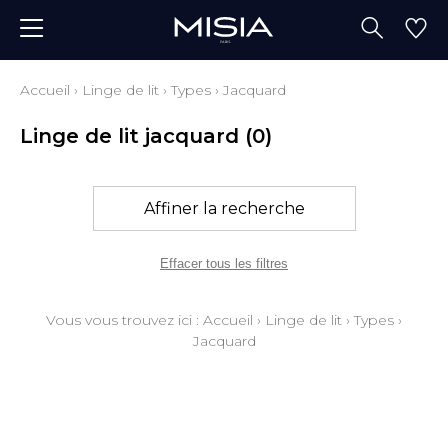
Accueil
›
Linge de lit
›
Types
›
Jacquard
Linge de lit jacquard
(0)
Affiner la recherche
Effacer tous les filtres
Vous vous trouvez ici :
Accueil
›
Linge de lit
›
Types
›
Jacquard