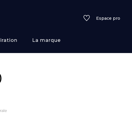
Espace pro
iration
La marque
rs
)
i/texture
f
rale
uleurs