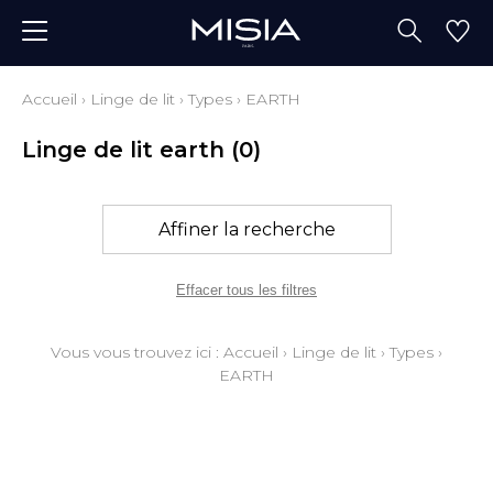
Accueil
›
Linge de lit
›
Types
›
EARTH
Linge de lit earth
(0)
Affiner la recherche
Effacer tous les filtres
Vous vous trouvez ici :
Accueil
›
Linge de lit
›
Types
›
EARTH