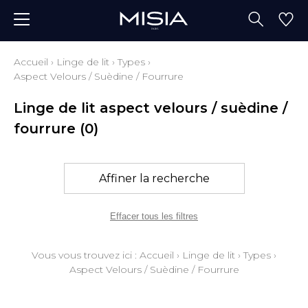
Accueil
›
Linge de lit
›
Types
›
Aspect Velours / Suèdine / Fourrure
Linge de lit aspect velours / suèdine /
fourrure
(0)
Affiner la recherche
Effacer tous les filtres
Vous vous trouvez ici :
Accueil
›
Linge de lit
›
Types
›
Aspect Velours / Suèdine / Fourrure