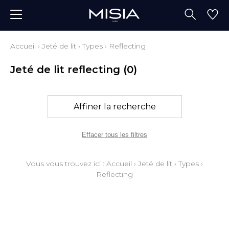
Accueil
›
Jeté de lit
›
Types
›
Reflecting
Jeté de lit reflecting
(0)
Affiner la recherche
Effacer tous les filtres
Vous vous trouvez ici :
Accueil
›
Jeté de lit
›
Types
›
Reflecting