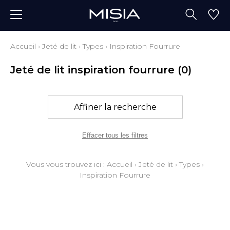
Accueil
›
Jeté de lit
›
Types
›
Inspiration Fourrure
Jeté de lit inspiration fourrure
(0)
Affiner la recherche
Effacer tous les filtres
Vous vous trouvez ici :
Accueil
›
Jeté de lit
›
Types
›
Inspiration Fourrure