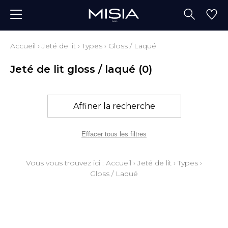
Accueil
›
Jeté de lit
›
Types
›
Gloss / Laqué
Jeté de lit gloss / laqué
(0)
Affiner la recherche
Effacer tous les filtres
Vous vous trouvez ici :
Accueil
›
Jeté de lit
›
Types
›
Gloss / Laqué