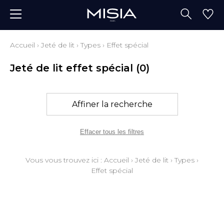
Accueil
›
Jeté de lit
›
Types
›
Effet spécial
Jeté de lit effet spécial
(0)
Affiner la recherche
Effacer tous les filtres
Vous vous trouvez ici :
Accueil
›
Jeté de lit
›
Types
›
Effet spécial