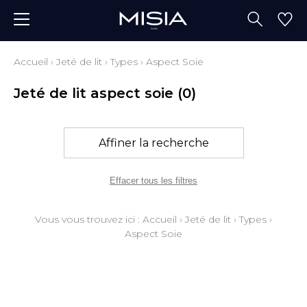
Accueil
›
Jeté de lit
›
Types
›
Aspect Soie
Jeté de lit aspect soie
(0)
Affiner la recherche
Effacer tous les filtres
Vous vous trouvez ici :
Accueil
›
Jeté de lit
›
Types
›
Aspect Soie