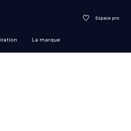
Espace pro
iration
La marque
rs
i/texture
f
uleurs