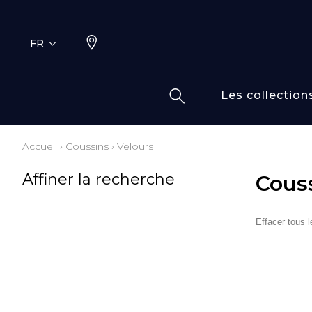
FR
Les collection
Accueil
›
Coussins
›
Velours
Typ
Fami
Affiner la recherche
Cous
Bamb
Dess
Coto
Effacer tous le
Elas
Inspi
Inspi
Laine
Lin