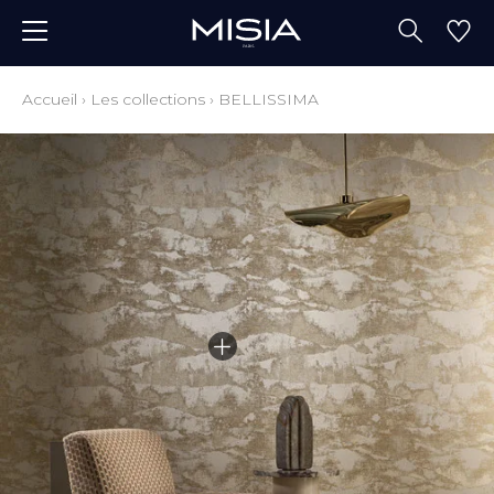
Accueil
›
Les collections
›
BELLISSIMA