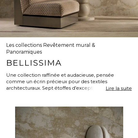
Les collections Revêtement mural &
Panoramiques
BELLISSIMA
Une collection raffinée et audacieuse, pensée
comme un écrin précieux pour des textiles
architecturaux. Sept étoffes d’exception issues des
Lire la suite
collections emblématiques de MISIA se transforment
en revêtements muraux sculpturaux, enveloppant
l’espace de profondeur, de texture et de lumière.
Broderies tridimensionnelles, fils travaillés à la main,
accents métallisés, impressions dorées et jacquards
sophistiqués témoignent d’un savoir-faire d’exception
dans chaque création. Les reliefs vibrants et les