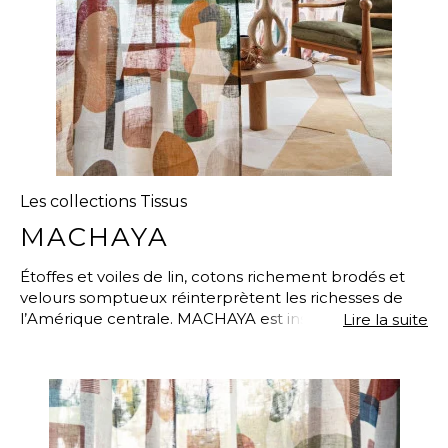
Les collections Tissus
MACHAYA
Étoffes et voiles de lin, cotons richement brodés et
velours somptueux réinterprètent les richesses de
l’Amérique centrale. MACHAYA est inspirée d’une
Lire la suite
terre de contrastes, où la force d’un paysage
volcanique côtoie la sérénité de fonds marins et le
plumage d’oiseaux multicolores. Emporté par la
puissance des fresques murales et le chant des
paradisiers, découvrez un monde vibrant de couleurs
et d’émotions.