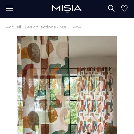
Accueil
›
Les collections
›
MACHAYA