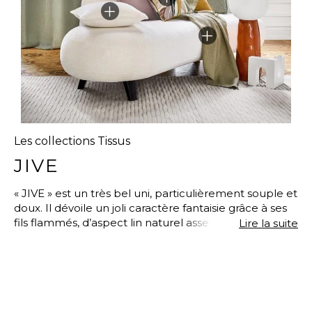
Les collections Tissus
JIVE
« JIVE » est un très bel uni, particulièrement souple et
doux. Il dévoile un joli caractère fantaisie grâce à ses
fils flammés, d’aspect lin naturel assez brut, qui
Lire la suite
créent un relief sublime en jouant le contraste des
matières. Il est composé à 92% de polyester recyclé,
issu du recyclage de bouteilles d’eau minérale et
emballages alimentaires. Conçu de manière plus
écologique et responsable, cette fibre conserve
néanmoins toutes les propriétés techniques du