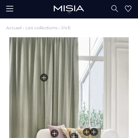
Accueil
›
Les collections
›
JIVE