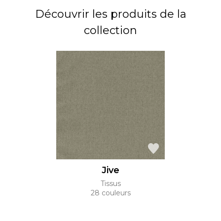
polyester : stabilité au lavage, résistance des couleurs
Découvrir les produits de la
et légèreté. Destiné à la confection de rideaux,
collection
« JIVE » est décliné en 28 teintes très riches.
Jive
Tissus
28 couleurs