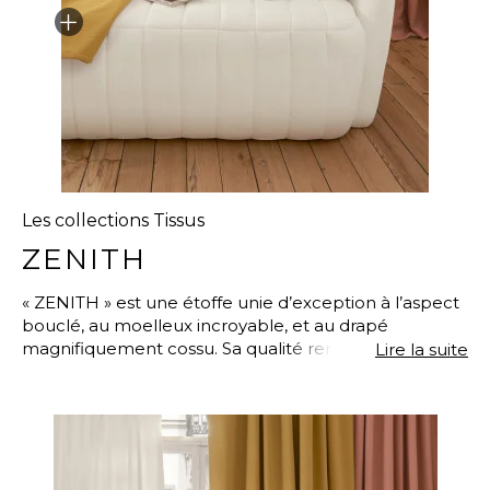
Les collections Tissus
ZENITH
« ZENITH » est une étoffe unie d’exception à l’aspect
bouclé, au moelleux incroyable, et au drapé
magnifiquement cossu. Sa qualité remarquable
Lire la suite
(résistance à 30 0000 tours Martindale), sa grande
largeur de 3 mètres, et sa fluidité somptueuse
doublée de son poids (450 GSM), lui procurent un
tombé idéal pour la confection de rideaux ou de
sièges.Cet uni tout à fait singulier est simple à
travailler et à coordonner, sa composition polyester