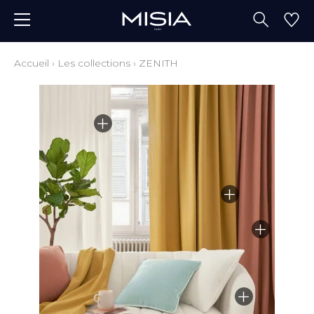
Accueil
›
Les collections
›
ZENITH