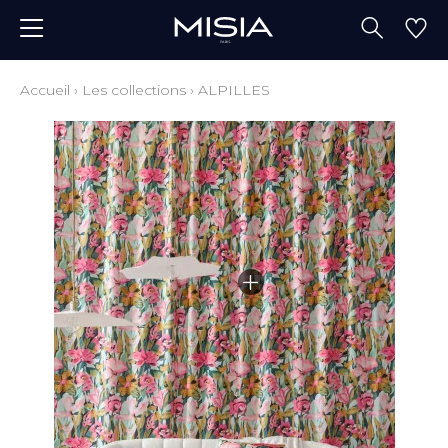
Accueil
›
Les collections
›
ALPILLES