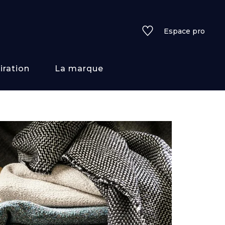
Espace pro
iration
La marque
rs
i/texture
f
uleurs