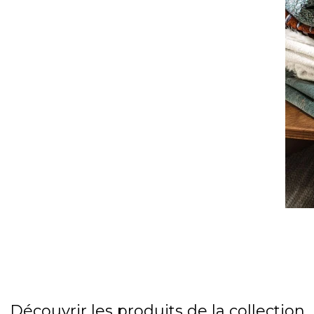
l
Orange
Noir
ster
Rouge
Orange
Vert
Rose
Rouge
rs
Vert
Violet
Découvrir les produits de la collection