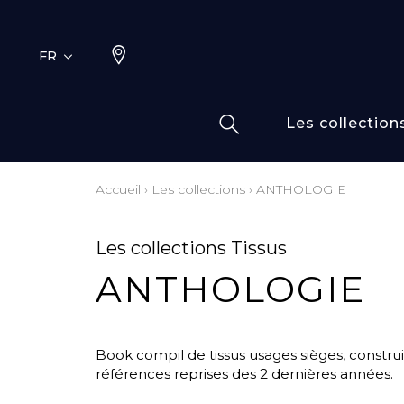
FR
Les collection
Accueil
›
Les collections
›
ANTHOLOGIE
Typ
Fami
Bamb
Dess
Les collections Tissus
Coto
ANTHOLOGIE
Elas
Inspi
Inspi
Book compil de tissus usages sièges, constru
références reprises des 2 dernières années.
Laine
Lin