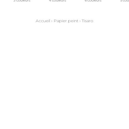
3 couleurs
4 couleurs
6 couleurs
5 cou
Accueil
›
Papier peint
›
Tisaro