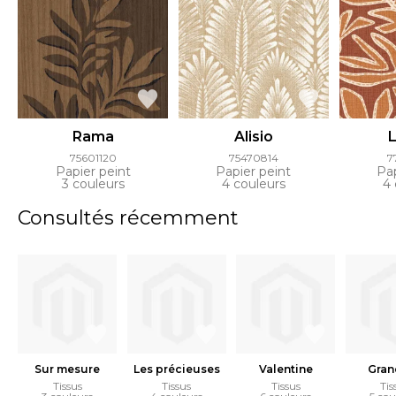
Rama
Alisio
75601120
75470814
7
Papier peint
Papier peint
Pap
3 couleurs
4 couleurs
4 
Consultés récemment
Sur mesure
Les précieuses
Valentine
Gran
Tissus
Tissus
Tissus
Tis