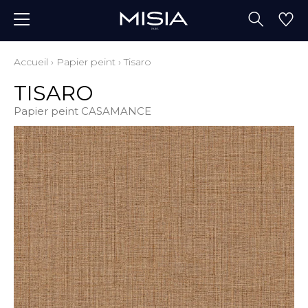
Accueil
›
Papier peint
›
Tisaro
TISARO
Papier peint CASAMANCE