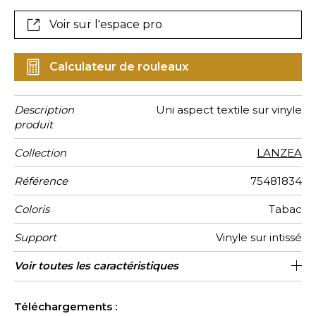
Voir sur l'espace pro
Calculateur de rouleaux
Description
Uni aspect textile sur vinyle
produit
Collection
LANZEA
Référence
75481834
Coloris
Tabac
Support
Vinyle sur intissé
Grain
Largeur d’un
Longueur
Raccord
Rapport
Poids g/m²
Entretien
Pose colle
Dépose
Norme COV
ASTME84
Norme
Pays
Voir toutes les caractéristiques
Vendu au rouleau de 10.05m / 11
Encollage du mur
70 cm / 28 inches
Arrachage à sec
0cm / 0 pouces
Aspect textile
- Lés inversés
Lessivable
B s2 d0
Class A
Italie
330
A+
rouleau
Vertical
euroclass
d'origine
yards
Voir moins de caractéristiques
Téléchargements :