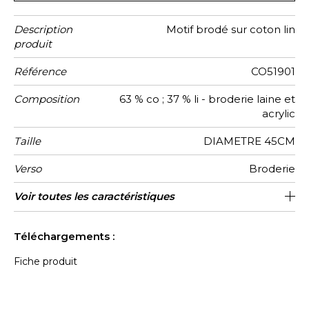
Description
Motif brodé sur coton lin
produit
Référence
CO51901
Composition
63 % co ; 37 % li - broderie laine et
acrylic
Taille
DIAMETRE 45CM
Verso
Broderie
Finition
Fermeture
Entretien
Pays
Caractéristiques
Voir toutes les caractéristiques
Zippee invisible
Passepoil
Tunisie
d'origine
Outdoor
Voir moins de caractéristiques
Téléchargements :
Fiche produit