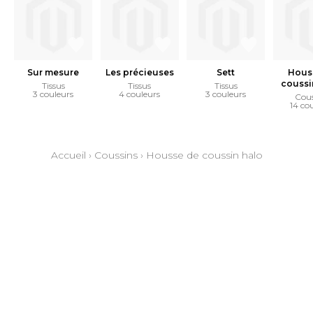
Sur mesure
Les précieuses
Sett
Hous
coussi
Tissus
Tissus
Tissus
3 couleurs
4 couleurs
3 couleurs
Cous
14 co
Accueil
›
Coussins
›
Housse de coussin halo