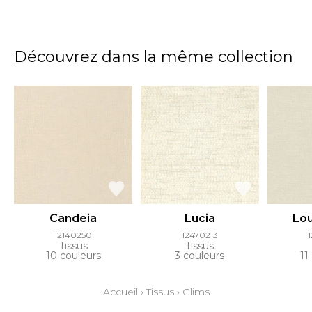
Découvrez dans la même collection
Candeia
Lucia
Lou
12140250
12470213
Tissus
Tissus
10 couleurs
3 couleurs
11
Accueil
›
Tissus
›
Glims