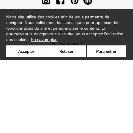
Notre site utilise des cookies afin de vous permettre de
Newsletter
naviguer. Nous collectons des statistiques pour optimiser les
fonctionnalités du site et personnaliser le contenu. En
Contact
poursuivant la navigation sur ce site, vous acceptez l'utilisation
des cookies.
En savoir plus
Où nous trouver ?
Accepter
Refuser
Paramétrer
Contract
Glossaire
Symbole
Presse
Cookies
Rejoignez-nous !