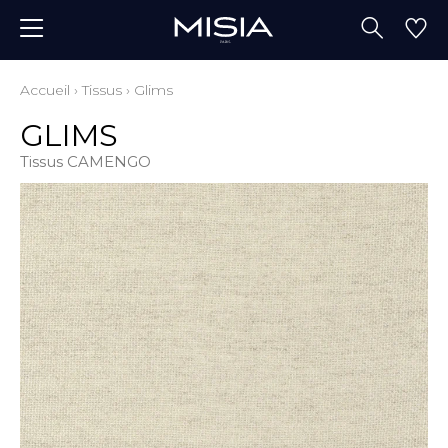
Accueil
›
Tissus
›
Glims
GLIMS
Tissus CAMENGO