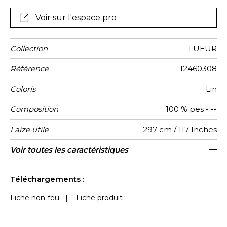
conservant la fluidité et la transparence attendues
d’un sous-rideau. Le fil chiné utilisé pour les 4 coloris
Voir sur l'espace pro
renforce son aspect naturel, avec un rendu visuel
riche et nuancé, parfaitement adapté aux intérieurs
doux et lumineux
Collection
LUEUR
Référence
12460308
Coloris
Lin
Composition
100 % pes - --
Laize utile
297 cm / 117 Inches
Rétrécissement
Raccord
Sens
Poids g/m²
Performance
Usage
Entretien
Pays
Caractéristiques
Voir toutes les caractéristiques
Raccord libre
aw - 0.15
De haut
Inde
<4%
390
Accoustique
d'origine
Outdoor
Voir moins de caractéristiques
Téléchargements :
Fiche non-feu
|
Fiche produit