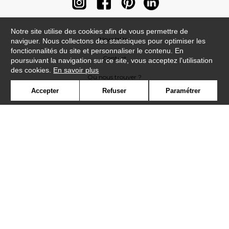
Notre site utilise des cookies afin de vous permettre de
Newsletter
naviguer. Nous collectons des statistiques pour optimiser les
fonctionnalités du site et personnaliser le contenu. En
Contact
poursuivant la navigation sur ce site, vous acceptez l'utilisation
des cookies.
En savoir plus
Où nous trouver ?
Accepter
Refuser
Paramétrer
Contract
Glossaire
Symbole
Presse
Cookies
Rejoignez-nous !