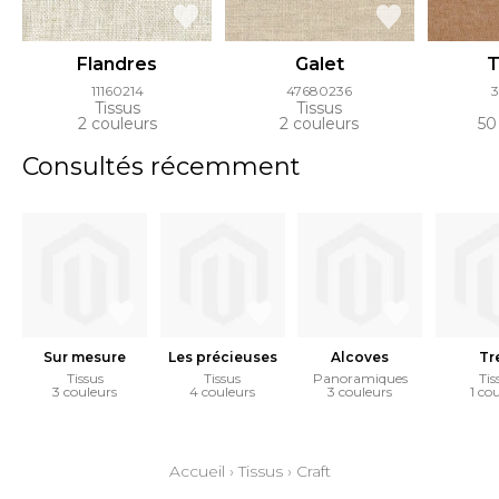
Flandres
Galet
T
11160214
47680236
3
Tissus
Tissus
2 couleurs
2 couleurs
50
Consultés récemment
Sur mesure
Les précieuses
Alcoves
Tr
Tissus
Tissus
Panoramiques
Tis
3 couleurs
4 couleurs
3 couleurs
1 co
Accueil
›
Tissus
›
Craft