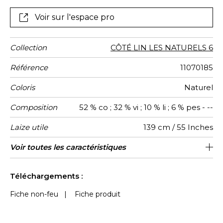
Voir sur l'espace pro
Collection
CÔTÉ LIN LES NATURELS 6
Référence
11070185
Coloris
Naturel
Composition
52 % co ; 32 % vi ; 10 % li ; 6 % pes - --
Laize utile
139 cm / 55 Inches
Raccord
Test
Usage
Wyzenbeek
Poids g/m²
Performance
Usage
Entretien
Pays
Rapport
Caractéristiques
Voir toutes les caractéristiques
Siège à usage intensif : >40,000 cycles
2 cm / 1 Inches
Raccord droit
aw - 0.15
40000
45000
Italie
602
Martindale
martindale
Accoustique
d'origine
Vertical
Outdoor
(Martindale) et/ou >30,000 doubles rubs
Voir moins de caractéristiques
(Wyzenbeek)
Téléchargements :
Fiche non-feu
|
Fiche produit