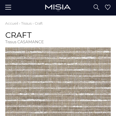
Accueil
›
Tissus
›
Craft
CRAFT
Tissus CASAMANCE