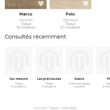
Marco
Polo
10240125
10300242
Tissus
Tissus
16 couleurs
20 couleurs
Consultés récemment
Sur mesure
Les précieuses
Aravis
Pi
Tissus
Tissus
Panoramiques
Tis
3 couleurs
4 couleurs
1 couleur
6 cou
Accueil
›
Tissus
›
Mandala