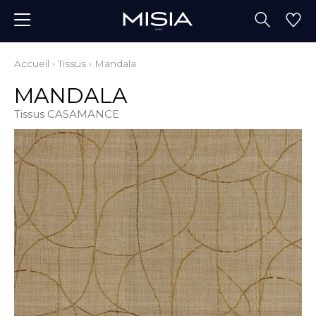
Accueil
›
Tissus
›
Mandala
MANDALA
Tissus CASAMANCE