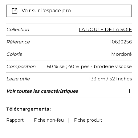
Voir sur l'espace pro
Collection
LA ROUTE DE LA SOIE
Référence
10630256
Coloris
Mordoré
Composition
60 % se ; 40 % pes - broderie viscose
Laize utile
133 cm / 52 Inches
Raccord
Poids g/m²
Performance
Usage
Entretien
Pays
Rapport
Rapport
Caractéristiques
Voir toutes les caractéristiques
67 cm / 26 Inches
79 cm / 31 Inches
Raccord droit
aw - 0.15
Inde
205
Accoustique
d'origine
Horizontal
Vertical
Outdoor
Voir moins de caractéristiques
Téléchargements :
Rapport
|
Fiche non-feu
|
Fiche produit