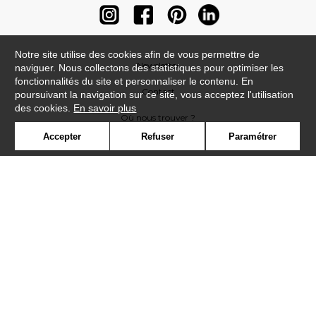
Notre site utilise des cookies afin de vous permettre de
Newsletter
naviguer. Nous collectons des statistiques pour optimiser les
fonctionnalités du site et personnaliser le contenu. En
Contact
poursuivant la navigation sur ce site, vous acceptez l'utilisation
des cookies.
En savoir plus
Où nous trouver ?
Accepter
Refuser
Paramétrer
Contract
Glossaire
Symbole
Presse
Cookies
Rejoignez-nous !