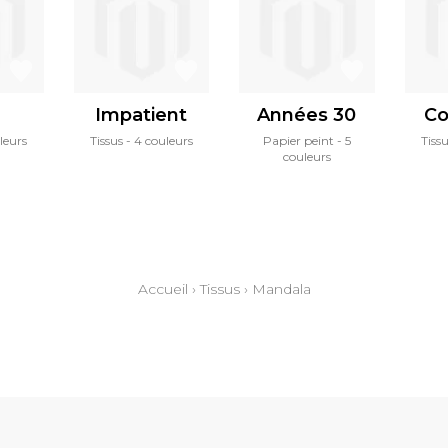
Impatient
Années 30
Co
leurs
Tissus
4 couleurs
Papier peint
5
Tiss
couleurs
Accueil
›
Tissus
›
Mandala