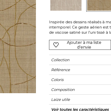
Vert
Rose
Rouge
rs
Vert
Inspirée des dessins réalisés à ma
intemporel. Ce geste aérien est tr
Violet
de viscose satiné sur l’uni tissé
quatre teintes coordonnées à « M
Ajouter à ma liste
d'envie
Collection
Référence
Coloris
Composition
Laize utile
Raccord
Poids g/m²
Performance
Usage
Entretien
Pays d'origine
Rapport Horizontal
Rapport Vertical
Caractéristiques
Voir toutes les caractéristiques