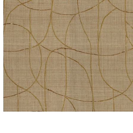
Satin
Soie
Velou