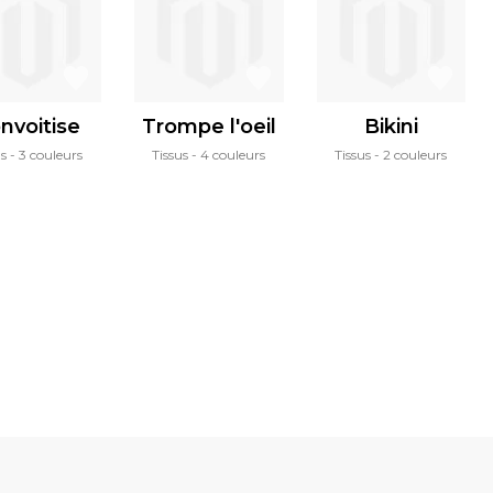
nvoitise
Trompe l'oeil
Bikini
us
3 couleurs
Tissus
4 couleurs
Tissus
2 couleurs