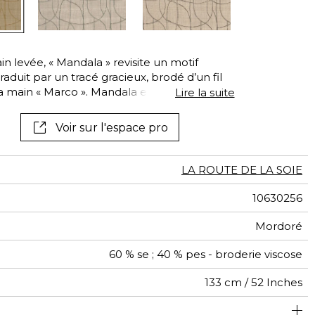
in levée, « Mandala » revisite un motif
aduit par un tracé gracieux, brodé d’un fil
 à la main « Marco ». Mandala est proposée en
Lire la suite
arco ».
Voir sur l'espace pro
LA ROUTE DE LA SOIE
10630256
Mordoré
60 % se ; 40 % pes - broderie viscose
133 cm / 52 Inches
67 cm / 26 Inches
79 cm / 31 Inches
Raccord droit
aw - 0.15
Inde
205