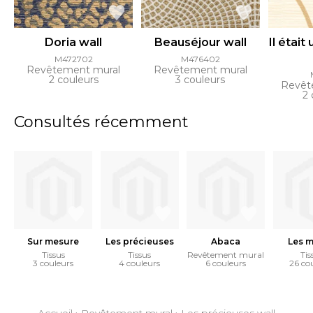
Doria wall
Beauséjour wall
Il était
M472702
M476402
Revêtement mural
Revêtement mural
2 couleurs
3 couleurs
Revêt
2 
Consultés récemment
Sur mesure
Les précieuses
Abaca
Les m
Tissus
Tissus
Revêtement mural
Tis
3 couleurs
4 couleurs
6 couleurs
26 co