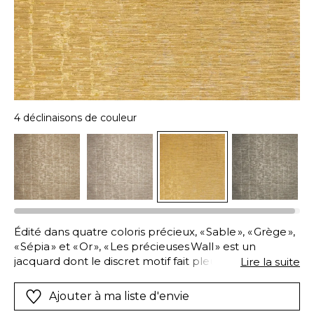
4 déclinaisons de couleur
Édité dans quatre coloris précieux, « Sable », « Grège »,
« Sépia » et « Or », « Les précieuses Wall » est un
jacquard dont le discret motif fait pleuvoir comme
Lire la suite
une fine bruine estivale. Sa surface est de surcroît
veinée, comme un bois ancien. S’esquisse alors un
Ajouter à ma liste d'envie
paysage délicat, où chaque détail murmure une