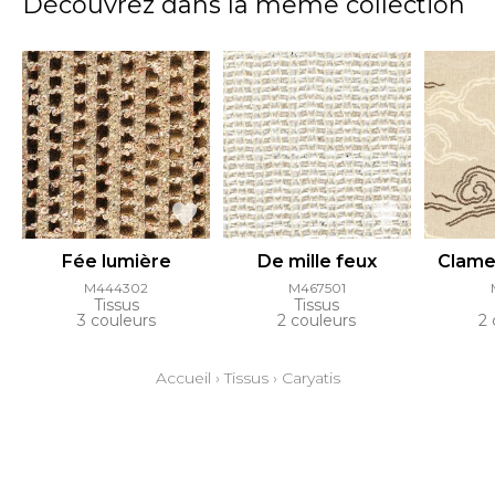
Découvrez dans la même collection
Fée lumière
De mille feux
Clame
M444302
M467501
Tissus
Tissus
3 couleurs
2 couleurs
2 
Accueil
›
Tissus
›
Caryatis