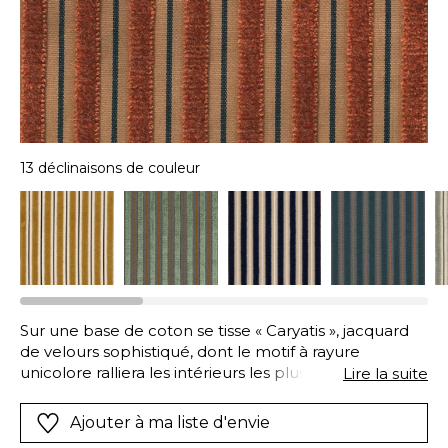
13 déclinaisons de couleur
Sur une base de coton se tisse « Caryatis », jacquard
de velours sophistiqué, dont le motif à rayure
unicolore ralliera les intérieurs les plus élégants, en
Lire la suite
investissant autant les bleus, les roses, les rouges que
les mordorés. La fine ligne contrastante, choisie en
Ajouter à ma liste d'envie
opposition avec le coloris principal du poil, ajoute un