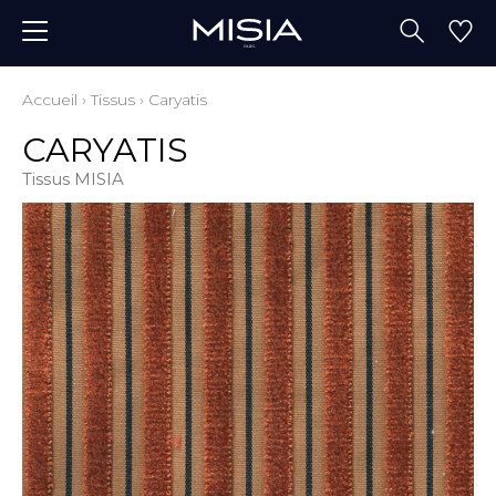
Accueil
›
Tissus
›
Caryatis
CARYATIS
Tissus MISIA