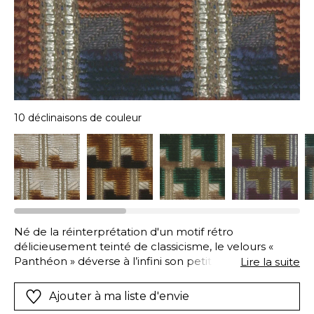
10 déclinaisons de couleur
Né de la réinterprétation d'un motif rétro
délicieusement teinté de classicisme, le velours «
Panthéon » déverse à l’infini son petit motif
Lire la suite
géométrique bicolore. Sur une base de coton stable
et solide, gage de durabilité, sa trame de viscose
Ajouter à ma liste d'envie
filamenteuse introduit des détails subtils mais