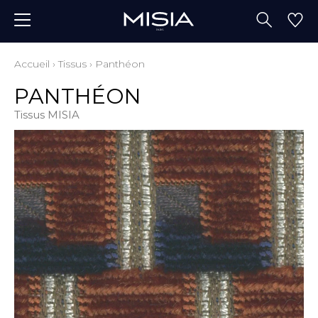
Accueil
›
Tissus
›
Panthéon
PANTHÉON
Tissus MISIA