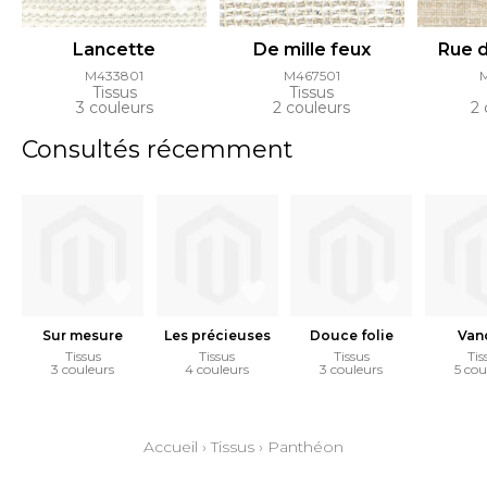
Lancette
De mille feux
Rue 
M433801
M467501
Tissus
Tissus
3 couleurs
2 couleurs
2 
Consultés récemment
Sur mesure
Les précieuses
Douce folie
Van
Tissus
Tissus
Tissus
Tis
3 couleurs
4 couleurs
3 couleurs
5 cou
Accueil
›
Tissus
›
Panthéon