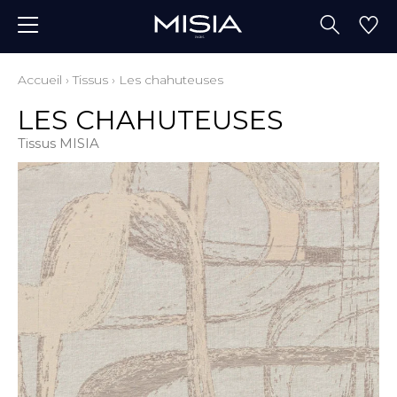
Accueil
›
Tissus
›
Les chahuteuses
LES CHAHUTEUSES
Tissus MISIA