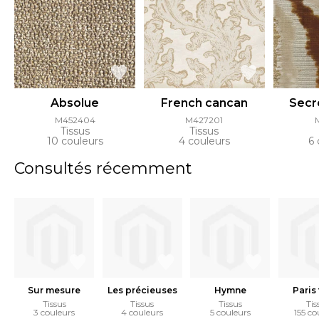
Absolue
French cancan
Secr
M452404
M427201
Tissus
Tissus
10 couleurs
4 couleurs
6 
Consultés récemment
Sur mesure
Les précieuses
Hymne
Paris
Tissus
Tissus
Tissus
Tis
3 couleurs
4 couleurs
5 couleurs
155 co