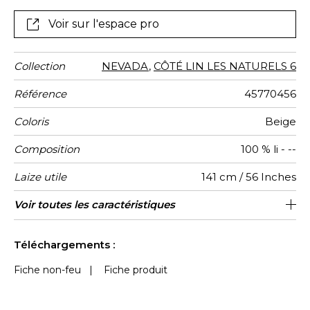
Voir sur l'espace pro
Collection
NEVADA
,
CÔTÉ LIN LES NATURELS 6
Référence
45770456
Coloris
Beige
Composition
100 % li - --
Laize utile
141 cm / 56 Inches
Raccord
Test
Usage
Wyzenbeek
Sens
Poids g/m²
Usage
Entretien
Pays
Voir toutes les caractéristiques
Siège à usage intensif : >40,000 cycles
Raccord libre
De large
40000
50000
Italie
432
Martindale
martindale
d'origine
(Martindale) et/ou >30,000 doubles rubs
Voir moins de caractéristiques
(Wyzenbeek)
Téléchargements :
Fiche non-feu
|
Fiche produit