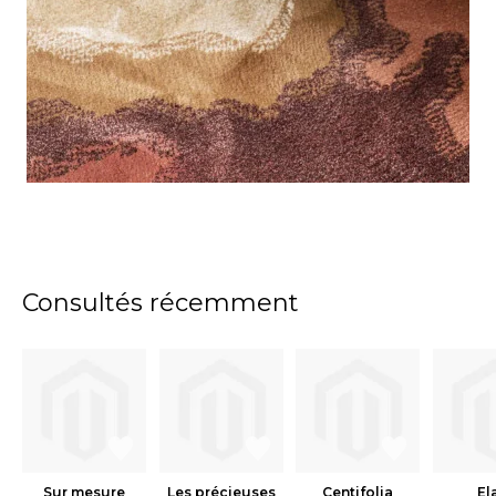
Consultés récemment
Sur mesure
Les précieuses
Centifolia
El