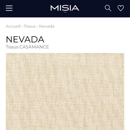
Accueil
›
Tissus
›
Nevada
NEVADA
Tissus CASAMANCE