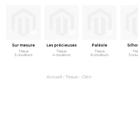
Sur mesure
Les précieuses
Paléole
Silho
Tissus
Tissus
Tissus
Tis
3 couleurs
4 couleurs
6 couleurs
5 cou
Accueil
›
Tissus
›
Cléo