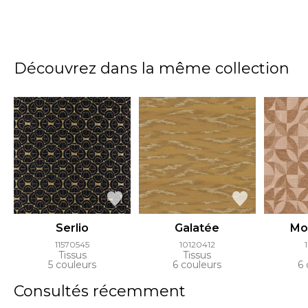
Découvrez dans la même collection
Serlio
Galatée
Mo
11570545
10120412
Tissus
Tissus
5 couleurs
6 couleurs
6 
Consultés récemment