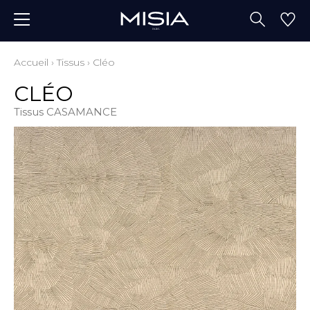
Accueil
›
Tissus
›
Cléo
CLÉO
Tissus CASAMANCE