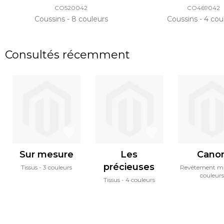
CO520042
CO469042
Coussins
8 couleurs
Coussins
4 cou
Consultés récemment
Sur mesure
Les
Cano
précieuses
Tissus
3 couleurs
Revêtement m
couleurs
Tissus
4 couleurs