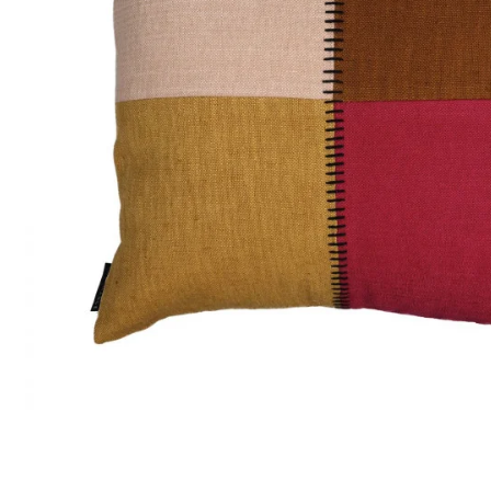
Satin
Soie
Velou