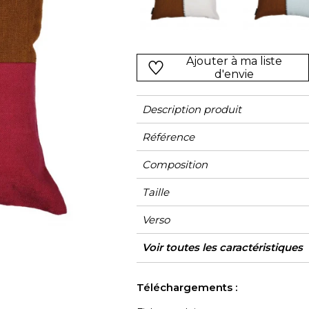
Vert
Rose
Rouge
rs
Vert
Ajouter à ma liste
d'envie
Violet
Description produit
Référence
Composition
Taille
Verso
Finition
Fermeture
Entretien
Pays d'origine
Voir toutes les caractéristiques
Voir moins de caractéristiques
Téléchargements :