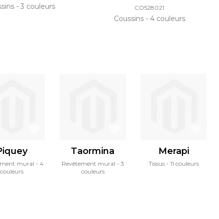
ssins
3 couleurs
CO528021
Coussins
4 couleurs
Piquey
Taormina
Merapi
ement mural
4
Revêtement mural
3
Tissus
11 couleurs
couleurs
couleurs